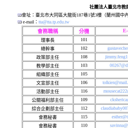
社團法人臺北市教師會 Tai
會址：臺北市大同區大龍街187巷1號3樓（蘭州國中
e-mail：
tta@tta.tp.edu.tw
E-
會務職稱
分機
101
理事長
102
gustavech
總幹事
108
jimmy.feng
政策部主任
103
00267@dl
教學部主任
105
組織部主任
106
tolkien@mail
文宣部主任
116
mousecat222
活動部主任
109
cksheric
公關福利部主任
112
claudiababy0
綜合企劃部主任
115
esther@t
會務秘書
110
savinna@t
會務秘書