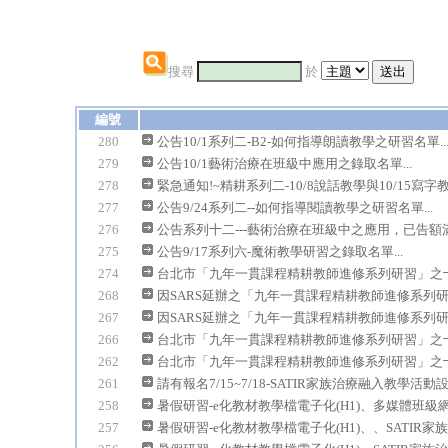
搜尋
於
編號
280
公告10/1系列二-B2-如何指導朗讀教學之研習名單..
279
公告10/1藝術治療在班級中應用之錄取名單...
278
緊急通知!~精耕系列二-10/8說話教學與10/15寫字教學
277
公告9/24系列二--如何指導閱讀教學之研習名單...
276
公告系列十二---藝術治療在班級中之應用，已告額滿!.
275
公告9/17系列六-魔術教學研習之錄取名單...
274
台北市「九年一貫課程精耕教師進修系列研習」之十三-
268
因SARS延辦之「九年一貫課程精耕教師進修系列研習
267
因SARS延辦之「九年一貫課程精耕教師進修系列研習
266
台北市「九年一貫課程精耕教師進修系列研習」之十四-
262
台北市「九年一貫課程精耕教師進修系列研習」之十二-
261
請有報名7/15~7/18-SATIR家族治療融入教學活動設.
258
暑假研習-e化教材教學檔電子化(H1)、多媒體班級網頁
257
暑假研習-e化教材教學檔電子化(H1)、、SATIR家族治