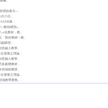
融...
的春天--...
5日...
IR家...
酷炫網頁s...
化教材．教...
新好教師—教...
辦理!...
意融入教學...
發展之理論...
意融入教學...
多媒體教材...
領域統整課...
發展之理論...
教學實務」...