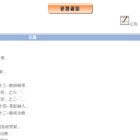
公告
主題
.
...
..
-教師輔導...
」之六-「...
」之二-「...
-電影融入...
-藝術治療...
..
經營製...
療...