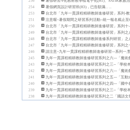
256
暑假研習-e化教材教學檔電子化(H1)、SATIR家族治療
254
暑假網頁設計研習班(H3)，已告額滿... ...
253
台北市「九年一貫課程精耕教師進修研習」系列-教室裡
251
注意喔~暑假期間之研習系列活動--統一報名截止至6月2
250
台北市「九年一貫課程精耕教師進修研習」系列十--SAT
249
台北市「九年一貫課程精耕教師進修研習」系列之八--
248
台北市「九年一貫課程精耕教師進修系列研習」之八-e
247
台北市「九年一貫課程精耕教師進修研習」系列之七「
246
請注意~九年一貫課程精耕教師進修研習---系列一,暫緩
245
九年一貫課程精耕教師進修研習系列之六---「魔術創
243
九年一貫課程精耕教師進修研習系列之三--「學校本位
242
九年一貫課程精耕教師進修研習系列之六---「魔術創
241
九年一貫課程精耕教師進修研習系列之五---「互動式
240
九年一貫課程精耕教師進修研習系列之四---「國中各
239
九年一貫課程精耕教師進修研習系列之三--「學校本位
238
九年一貫課程精耕教師進修研習系列之二「國語文領域