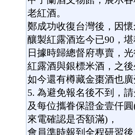
老紅酒。
鄭成功收復台灣後，因懷
釀製紅露酒迄今已90，
日據時歸總督府專賣，光
紅露酒與銀標米酒，之後
如今還有樽藏金棗酒也廣
5. 為避免報名後不到，
及每位攜眷保證金壹仟圓
來電確認是否額滿)，
會員準時報到全程研習後