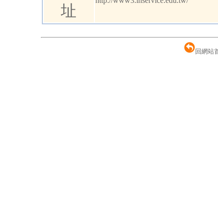
http://www3.inservice.edu.tw/
址
回網站