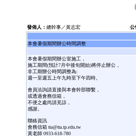
發佈人：
總幹事／黃志宏
公
本會暑假期間辦公時間調整
本會暑假期間辦公室施工，
施工期間(預計7月中後旬開始)將停止辦公，
非工期辦公時間調整為:
週一至週五上午九時至下午四時。
會員洽詢請直接與本會幹部聯繫，
或透過會務信箱，
不便之處尚請見諒，
感謝。
聯絡資訊
會務信箱 tta@tta.tp.edu.tw
黃老師 0933-618-780