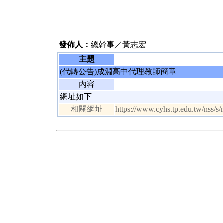
發佈人：
總幹事／黃志宏
主題
(代轉公告)成淵高中代理教師簡章
內容
網址如下
相關網址
https://www.cyhs.tp.edu.tw/nss/s/